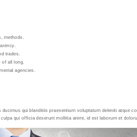
s, methods.
parency.
nd trades.
of all long.
nmental agencies.
ducimus qui blanditiis praesentium voluptatum deleniti atque cor
 culpa qui officia deserunt mollitia animi, id est laborum et dolo