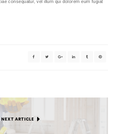
stiae consequatur, vel illum qui dolorem eum fugiat
NEXT ARTICLE