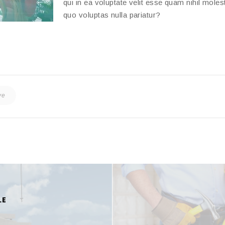
qui in ea voluptate velit esse quam nihil mole
quo voluptas nulla pariatur?
ve
LE