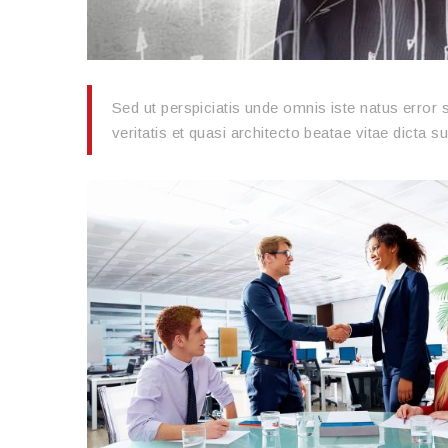
Sed ut perspiciatis unde omnis iste natus error
veritatis et quasi architecto beatae vitae dicta s