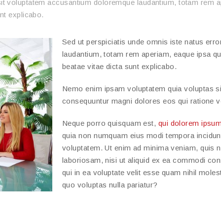
 sit voluptatem accusantium doloremque laudantium, totam rem ap
unt explicabo.
Sed ut perspiciatis unde omnis iste natus er
laudantium, totam rem aperiam, eaque ipsa quae
beatae vitae dicta sunt explicabo.
Nemo enim ipsam voluptatem quia voluptas sit 
consequuntur magni dolores eos qui ratione v
Neque porro quisquam est,
qui dolorem ipsum
quia non numquam eius modi tempora incidunt
voluptatem. Ut enim ad minima veniam, quis n
laboriosam, nisi ut aliquid ex ea commodi co
qui in ea voluptate velit esse quam nihil mole
quo voluptas nulla pariatur?