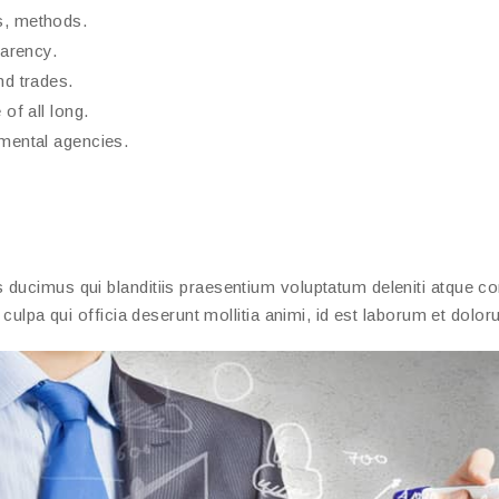
s, methods.
parency.
nd trades.
of all long.
nmental agencies.
ducimus qui blanditiis praesentium voluptatum deleniti atque cor
 culpa qui officia deserunt mollitia animi, id est laborum et dolo