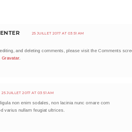
ENTER
25 JUILLET 2017 AT 03:51 AM
 editing, and deleting comments, please visit the Comments scre
m
Gravatar
.
25 JUILLET 2017 AT 03:51 AM
in ligula non enim sodales, non lacinia nunc ornare com
d varius nullam feugiat ultrices.