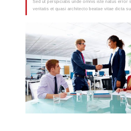
Sed ut perspiciatis unde omnis iste natus error
veritatis et quasi architecto beatae vitae dicta s