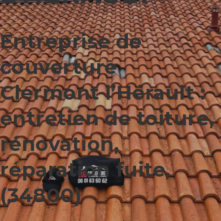
Entreprise de
couverture
Clermont l’Hérault :
entretien de toiture,
rénovation,
réparation fuite,
(34800)